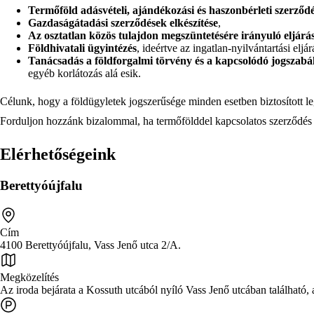
Termőföld adásvételi, ajándékozási és haszonbérleti szerződé
Gazdaságátadási szerződések elkészítése
,
Az osztatlan közös tulajdon megszüntetésére irányuló eljárás
Földhivatali ügyintézés
, ideértve az ingatlan-nyilvántartási el
Tanácsadás a földforgalmi törvény és a kapcsolódó jogszabá
egyéb korlátozás alá esik.
Célunk, hogy a földügyletek jogszerűsége minden esetben biztosított le
Forduljon hozzánk bizalommal, ha termőfölddel kapcsolatos szerződés m
Elérhetőségeink
Berettyóújfalu
Cím
4100 Berettyóújfalu, Vass Jenő utca 2/A.
Megközelítés
Az iroda bejárata a Kossuth utcából nyíló Vass Jenő utcában található, 