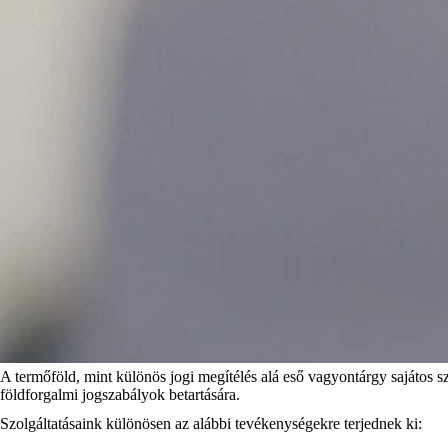
A termőföld, mint különös jogi megítélés alá eső vagyontárgy sajátos sza
földforgalmi jogszabályok betartására.
Szolgáltatásaink különösen az alábbi tevékenységekre terjednek ki: