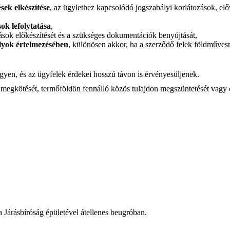
sek elkészítése
, az ügylethez kapcsolódó jogszabályi korlátozások, elő
ok lefolytatása
,
járások előkészítését és a szükséges dokumentációk benyújtását,
lyok értelmezésében
, különösen akkor, ha a szerződő felek földműve
gyen, és az ügyfelek érdekei hosszú távon is érvényesüljenek.
egkötését, termőföldön fennálló közös tulajdon megszüntetését vagy eg
a Járásbíróság épületével átellenes beugróban.