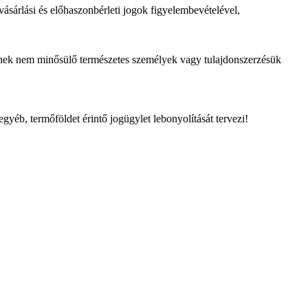
vásárlási és előhaszonbérleti jogok figyelembevételével,
snek nem minősülő természetes személyek vagy tulajdonszerzésük
yéb, termőföldet érintő jogügylet lebonyolítását tervezi!